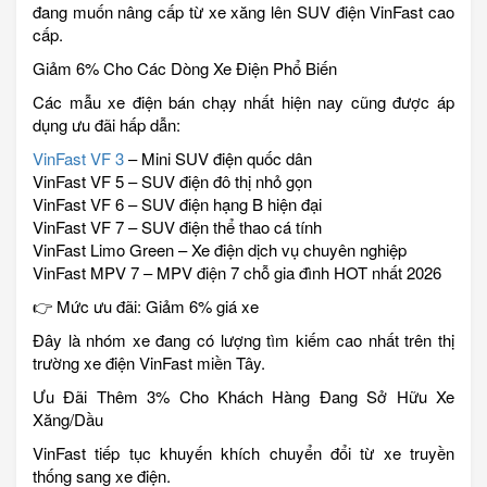
đang muốn nâng cấp từ xe xăng lên SUV điện VinFast cao
cấp.
Giảm 6% Cho Các Dòng Xe Điện Phổ Biến
Các mẫu xe điện bán chạy nhất hiện nay cũng được áp
dụng ưu đãi hấp dẫn:
VinFast VF 3
– Mini SUV điện quốc dân
VinFast VF 5 – SUV điện đô thị nhỏ gọn
VinFast VF 6 – SUV điện hạng B hiện đại
VinFast VF 7 – SUV điện thể thao cá tính
VinFast Limo Green – Xe điện dịch vụ chuyên nghiệp
VinFast MPV 7 – MPV điện 7 chỗ gia đình HOT nhất 2026
👉 Mức ưu đãi: Giảm 6% giá xe
Đây là nhóm xe đang có lượng tìm kiếm cao nhất trên thị
trường xe điện VinFast miền Tây.
Ưu Đãi Thêm 3% Cho Khách Hàng Đang Sở Hữu Xe
Xăng/Dầu
VinFast tiếp tục khuyến khích chuyển đổi từ xe truyền
thống sang xe điện.