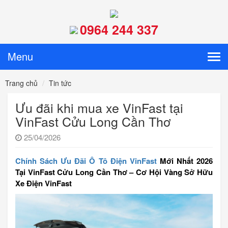
0964 244 337
Menu
Tog
navi
Trang chủ
Tin tức
Ưu đãi khi mua xe VinFast tại
VinFast Cửu Long Cần Thơ
25/04/2026
Chính Sách Ưu Đãi Ô Tô Điện VinFast
Mới Nhất 2026
Tại VinFast Cửu Long Cần Thơ – Cơ Hội Vàng Sở Hữu
Xe Điện VinFast