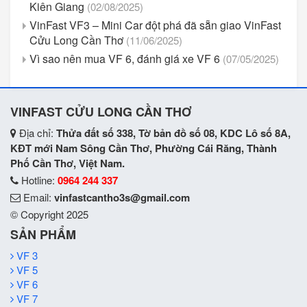
Kiên Giang
(02/08/2025)
VinFast VF3 – Mini Car đột phá đã sẵn giao VinFast
Cửu Long Cần Thơ
(11/06/2025)
Vì sao nên mua VF 6, đánh giá xe VF 6
(07/05/2025)
VINFAST CỬU LONG CẦN THƠ
Địa chỉ:
Thửa đất số 338, Tờ bản đồ số 08, KDC Lô số 8A,
KĐT mới Nam Sông Cần Thơ, Phường Cái Răng, Thành
Phố Cần Thơ, Việt Nam.
Hotline:
0964 244 337
Email:
vinfastcantho3s@gmail.com
© Copyright 2025
SẢN PHẨM
VF 3
VF 5
VF 6
VF 7