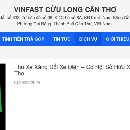
VINFAST CỬU LONG CẦN THƠ
đất số 338, Tờ bản đồ số 08, KDC Lô số 8A, KĐT mới Nam Sông Cầ
Phường Cái Răng, Thành Phố Cần Thơ, Việt Nam.
TÍNH TIỀN TRẢ GÓP
TIN TỨC
DỊCH VỤ
GIỚI THIỆU
Thu Xe Xăng Đổi Xe Điện – Cơ Hội Sở Hữu X
Thơ
26/06/2025