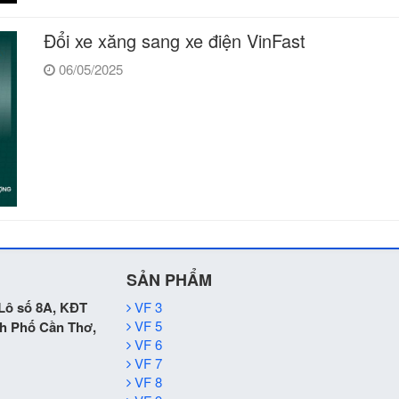
Đổi xe xăng sang xe điện VinFast
06/05/2025
SẢN PHẨM
 Lô số 8A, KĐT
VF 3
VF 5
h Phố Cần Thơ,
VF 6
VF 7
VF 8