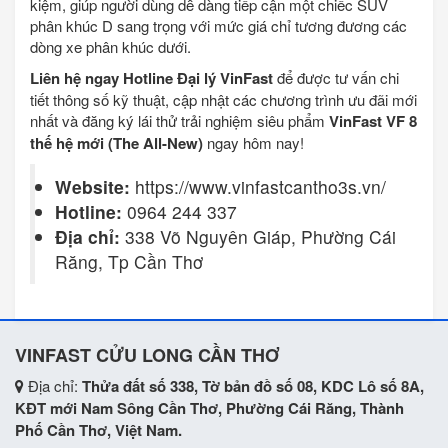
kiệm, giúp người dùng dễ dàng tiếp cận một chiếc SUV
phân khúc D sang trọng với mức giá chỉ tương đương các
dòng xe phân khúc dưới.
Liên hệ ngay Hotline Đại lý VinFast
để được tư vấn chi
tiết thông số kỹ thuật, cập nhật các chương trình ưu đãi mới
nhất và đăng ký lái thử trải nghiệm siêu phẩm
VinFast VF 8
thế hệ mới (The All-New)
ngay hôm nay!
Website:
https://www.vinfastcantho3s.vn/
Hotline:
0964 244 337
Địa chỉ:
338 Võ Nguyên Giáp, Phường Cái
Răng, Tp Cần Thơ
VINFAST CỬU LONG CẦN THƠ
Địa chỉ:
Thửa đất số 338, Tờ bản đồ số 08, KDC Lô số 8A,
KĐT mới Nam Sông Cần Thơ, Phường Cái Răng, Thành
Phố Cần Thơ, Việt Nam.