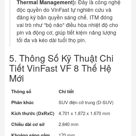
Thermal Management):
Đây là công nghệ
độc quyền do VinFast tự nghiên cứu và
đăng ký bản quyền sáng chế. ITM đóng
vai trò như "bộ não" điều hòa nhiệt độ cho
pin và động cơ, giúp tiết kiệm năng lượng
tối đa và kéo dài tuổi thọ pin.
5. Thông Số Kỹ Thuật Chi
Tiết VinFast VF 8 Thế Hệ
Mới
Thông số
Chi tiết
Phân khúc
SUV điện cỡ trung (D-SUV)
Kích thước (DxRxC)
4.701 x 1.872 x 1.670 mm
Chiều dài cơ sở
2.840 mm
Khoảng sáng gầm
170 mm