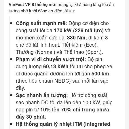
VinFast VF 8 thế hệ mới
mang lại khả năng tăng tốc ấn
tượng nhờ khối động cơ điện tối ưu:
Công suất mạnh mẽ:
Động cơ điện cho
công suất tối đa
170 kW (228 mã lực)
và
mô-men xoắn cực đại
330 Nm
, đi kèm 3
chế độ lái linh hoạt: Tiết kiệm (Eco),
Thường (Normal) và Thể thao (Sport).
Phạm vi di chuyển vượt trội:
Bộ pin
dung lượng
60,13 kWh
tối ưu cho phép xe
đi được quãng đường lên tới gần
500 km
(theo tiêu chuẩn NEDC) sau mỗi lần sạc
đầy.
Sạc nhanh ấn tượng:
Hỗ trợ công suất
sạc nhanh DC tối đa lên đến 100 kW, giúp
nạp pin từ
10% lên 70% chỉ trong chưa
đầy 30 phút
.
Hệ thống quản lý nhiệt ITM (Integrated