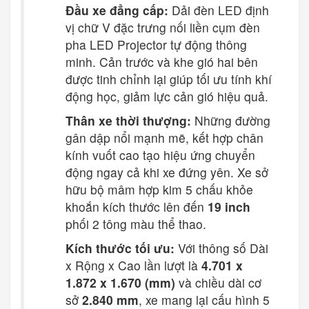
Đầu xe đẳng cấp:
Dải đèn LED định
vị chữ V đặc trưng nối liền cụm đèn
pha LED Projector tự động thông
minh. Cản trước và khe gió hai bên
được tinh chỉnh lại giúp tối ưu tính khí
động học, giảm lực cản gió hiệu quả.
Thân xe thời thượng:
Những đường
gân dập nổi mạnh mẽ, kết hợp chân
kính vuốt cao tạo hiệu ứng chuyển
động ngay cả khi xe đứng yên. Xe sở
hữu bộ mâm hợp kim 5 chấu khỏe
khoắn kích thước lên đến
19 inch
phối 2 tông màu thể thao.
Kích thước tối ưu:
Với thông số Dài
x Rộng x Cao lần lượt là
4.701 x
1.872 x 1.670 (mm)
và chiều dài cơ
sở
2.840 mm
, xe mang lại cấu hình 5