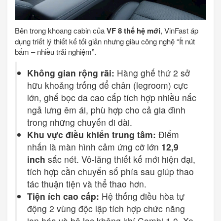
Bên trong khoang cabin của
VF 8 thế hệ mới
, VinFast áp
dụng triết lý thiết kế tối giản nhưng giàu công nghệ “Ít nút
bấm – nhiều trải nghiệm”.
Không gian rộng rãi:
Hàng ghế thứ 2 sở
hữu khoảng trống để chân (legroom) cực
lớn, ghế bọc da cao cấp tích hợp nhiều nấc
ngả lưng êm ái, phù hợp cho cả gia đình
trong những chuyến đi dài.
Khu vực điều khiển trung tâm:
Điểm
nhấn là màn hình cảm ứng cỡ lớn
12,9
inch
sắc nét. Vô-lăng thiết kế mới hiện đại,
tích hợp cần chuyển số phía sau giúp thao
tác thuận tiện và thể thao hơn.
Tiện ích cao cấp:
Hệ thống điều hòa tự
động 2 vùng độc lập tích hợp chức năng
ion hóa và bộ lọc không khí Combi 1.0. Xe