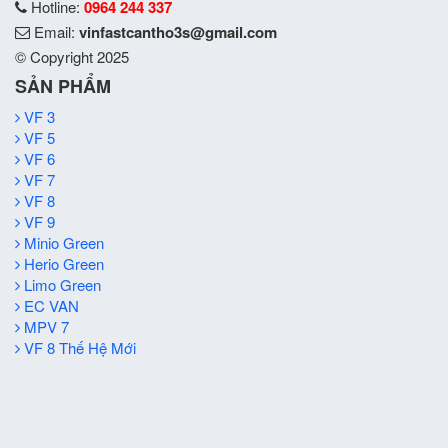
Hotline:
0964 244 337
Email:
vinfastcantho3s@gmail.com
© Copyright 2025
SẢN PHẨM
VF 3
VF 5
VF 6
VF 7
VF 8
VF 9
Minio Green
Herio Green
Limo Green
EC VAN
MPV 7
VF 8 Thế Hệ Mới