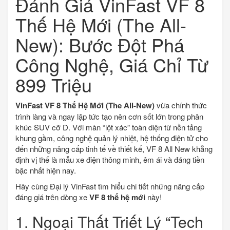
Đánh Giá VinFast VF 8
Thế Hệ Mới (The All-
New): Bước Đột Phá
Công Nghệ, Giá Chỉ Từ
899 Triệu
VinFast VF 8 Thế Hệ Mới (The All-New)
vừa chính thức
trình làng và ngay lập tức tạo nên cơn sốt lớn trong phân
khúc SUV cỡ D. Với màn “lột xác” toàn diện từ nền tảng
khung gầm, công nghệ quản lý nhiệt, hệ thống điện tử cho
đến những nâng cấp tinh tế về thiết kế, VF 8 All New khẳng
định vị thế là mẫu xe điện thông minh, êm ái và đáng tiền
bậc nhất hiện nay.
Hãy cùng Đại lý VinFast tìm hiểu chi tiết những nâng cấp
đáng giá trên dòng xe
VF 8 thế hệ mới
này!
1. Ngoại Thất Triết Lý “Tech