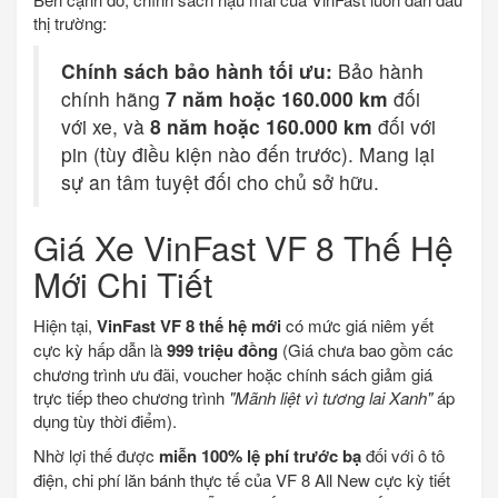
thị trường:
Chính sách bảo hành tối ưu:
Bảo hành
chính hãng
7 năm hoặc 160.000 km
đối
với xe, và
8 năm hoặc 160.000 km
đối với
pin (tùy điều kiện nào đến trước). Mang lại
sự an tâm tuyệt đối cho chủ sở hữu.
Giá Xe VinFast VF 8 Thế Hệ
Mới Chi Tiết
Hiện tại,
VinFast VF 8 thế hệ mới
có mức giá niêm yết
cực kỳ hấp dẫn là
999 triệu đồng
(Giá chưa bao gồm các
chương trình ưu đãi, voucher hoặc chính sách giảm giá
trực tiếp theo chương trình
"Mãnh liệt vì tương lai Xanh"
áp
dụng tùy thời điểm).
Nhờ lợi thế được
miễn 100% lệ phí trước bạ
đối với ô tô
điện, chi phí lăn bánh thực tế của VF 8 All New cực kỳ tiết