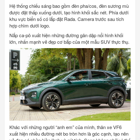
Hệ thống chiếu sáng bao gồm đèn pha/cos, đèn sương mù
được đặt thấp xuống dưới, tạo hình khối sắc nét. Phía dưới
khu vực biển số có lắp đặt Rada. Camera trước sau tích
hợp chìm dưới logo.
Nắp ca-pô xuất hiện những đường gân dập nổi hình khối
lớn, nhấn mạnh vẻ đẹp cơ bắp của một mẫu SUV thực thụ.
Khác với những người “anh em” của mình, thân xe VF6
xuất hiện nhiều đường nét bo tròn hơn là góc cạnh, tạo nên