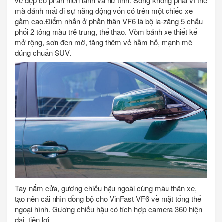
vẻ đẹp có phần hiền lành và nữ tính. Song không phải vì thế
mà đánh mất đi sự năng động vốn có trên một chiếc xe
gầm cao.Điểm nhấn ở phần thân VF6 là bộ la-zăng 5 chấu
phối 2 tông màu trẻ trung, thể thao. Vòm bánh xe thiết kế
mở rộng, sơn đen mờ, tăng thêm vẻ hầm hố, mạnh mẽ
đúng chuẩn SUV.
Tay nắm cửa, gương chiếu hậu ngoài cùng màu thân xe,
tạo nên cái nhìn đồng bộ cho VinFast VF6 về mặt tổng thể
ngoại hình. Gương chiếu hậu có tích hợp camera 360 hiện
đại, tiện lợi.