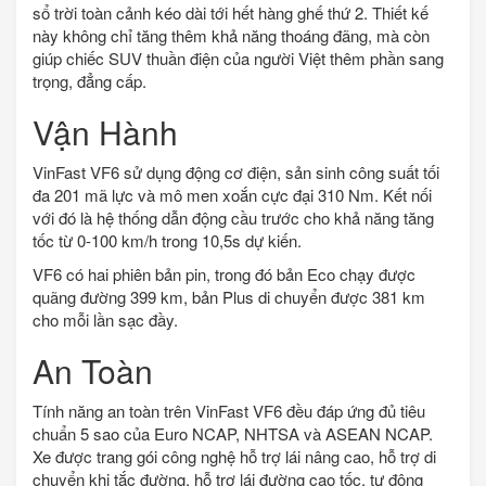
sổ trời toàn cảnh kéo dài tới hết hàng ghế thứ 2. Thiết kế
này không chỉ tăng thêm khả năng thoáng đãng, mà còn
giúp chiếc SUV thuần điện của người Việt thêm phần sang
trọng, đẳng cấp.
Vận Hành
VinFast VF6 sử dụng động cơ điện, sản sinh công suất tối
đa 201 mã lực và mô men xoắn cực đại 310 Nm. Kết nối
với đó là hệ thống dẫn động cầu trước cho khả năng tăng
tốc từ 0-100 km/h trong 10,5s dự kiến.
VF6 có hai phiên bản pin, trong đó bản Eco chạy được
quãng đường 399 km, bản Plus di chuyển được 381 km
cho mỗi lần sạc đầy.
An Toàn
Tính năng an toàn trên VinFast VF6 đều đáp ứng đủ tiêu
chuẩn 5 sao của Euro NCAP, NHTSA và ASEAN NCAP.
Xe được trang gói công nghệ hỗ trợ lái nâng cao, hỗ trợ di
chuyển khi tắc đường, hỗ trợ lái đường cao tốc, tự động