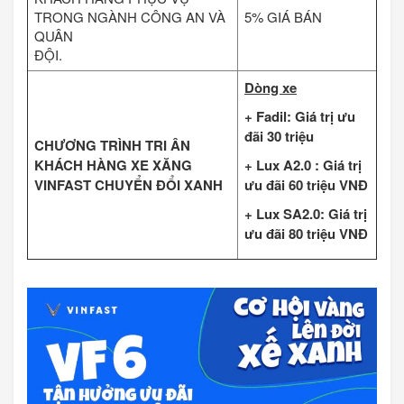
TRONG NGÀNH CÔNG AN VÀ
5% GIÁ BÁN
QUÂN
ĐỘI.
Dòng xe
+ Fadil: Giá trị ưu
đãi 30 triệu
CHƯƠNG TRÌNH TRI ÂN
KHÁCH HÀNG XE XĂNG
+ Lux A2.0 : Giá trị
VINFAST CHUYỂN ĐỔI XANH
ưu đãi 60 triệu VNĐ
+ Lux SA2.0:
Giá trị
ưu đãi
80 triệu VNĐ