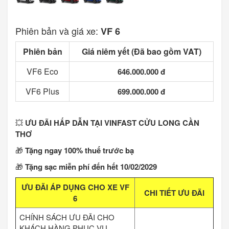
Phiên bản và giá xe:
VF 6
Phiên bản
Giá niêm yết (Đã bao gồm VAT)
VF6 Eco
646.000.000 đ
VF6 Plus
699.000.000 đ
💥
ƯU ĐÃI HẤP DẪN TẠI VINFAST CỬU LONG CẦN
THƠ
🎁
Tặng ngay 100% thuế trước bạ
🎁
Tặng sạc miễn phí đến hết 10/02/2029
ƯU ĐÃI ÁP DỤNG CHO XE VF
CHI TIẾT ƯU ĐÃI
6
CHÍNH SÁCH ƯU ĐÃI CHO
KHÁCH HÀNG PHỤC VỤ