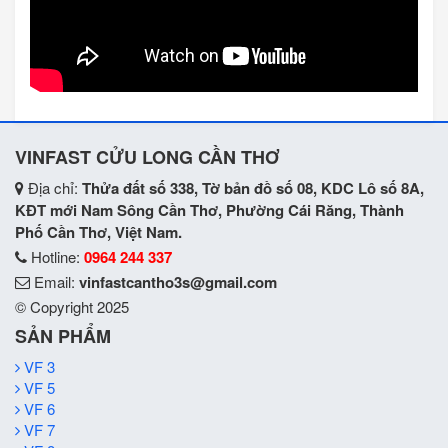
VINFAST CỬU LONG CẦN THƠ
Địa chỉ:
Thửa đất số 338, Tờ bản đồ số 08, KDC Lô số 8A,
KĐT mới Nam Sông Cần Thơ, Phường Cái Răng, Thành
Phố Cần Thơ, Việt Nam.
Hotline:
0964 244 337
Email:
vinfastcantho3s@gmail.com
© Copyright 2025
SẢN PHẨM
VF 3
VF 5
VF 6
VF 7